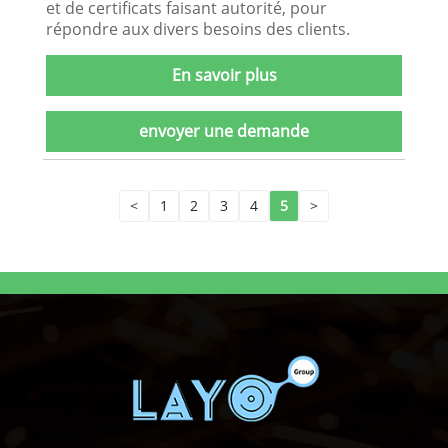
et de certificats faisant autorité, pour
répondre aux divers besoins des clients.
En savoir plus
envoyer une demande
<
1
2
3
4
5
>