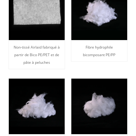
Non-tissé Airlaid fabriqué à
Fibre hydrophile
partir de Bico PE/PET et de
bicomposant PE/PP
pâte à peluches