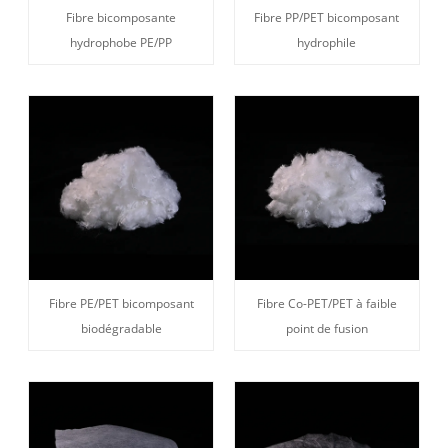
Fibre bicomposante
Fibre PP/PET bicomposant
hydrophobe PE/PP
hydrophile
Fibre PE/PET bicomposant
Fibre Co-PET/PET à faible
biodégradable
point de fusion