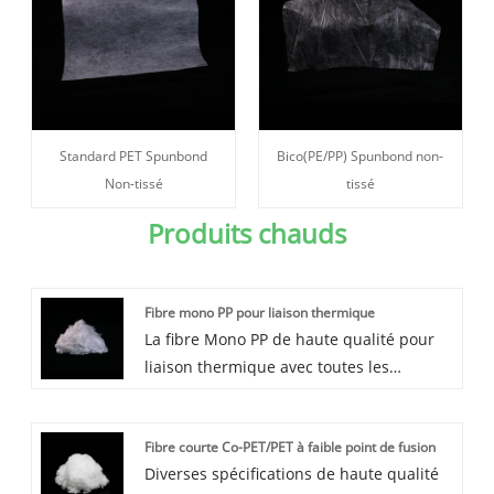
Standard PET Spunbond
Bico(PE/PP) Spunbond non-
Non-tissé
tissé
Produits chauds
Fibre mono PP pour liaison thermique
La fibre Mono PP de haute qualité pour
liaison thermique avec toutes les
spécifications est proposée par le
fabricant chinois Layo. Avec de nombreux
Fibre courte Co-PET/PET à faible point de fusion
clients européens, américains et
Diverses spécifications de haute qualité
asiatiques, nous avons établi de bonnes