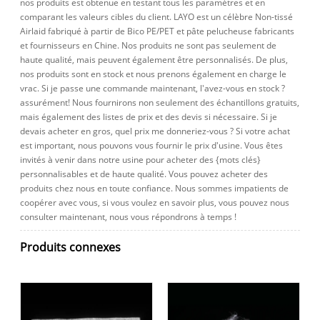
nos produits est obtenue en testant tous les paramètres et en
comparant les valeurs cibles du client. LAYO est un célèbre Non-tissé
Airlaid fabriqué à partir de Bico PE/PET et pâte pelucheuse fabricants
et fournisseurs en Chine. Nos produits ne sont pas seulement de
haute qualité, mais peuvent également être personnalisés. De plus,
nos produits sont en stock et nous prenons également en charge le
vrac. Si je passe une commande maintenant, l'avez-vous en stock ?
assurément! Nous fournirons non seulement des échantillons gratuits,
mais également des listes de prix et des devis si nécessaire. Si je
devais acheter en gros, quel prix me donneriez-vous ? Si votre achat
est important, nous pouvons vous fournir le prix d'usine. Vous êtes
invités à venir dans notre usine pour acheter des {mots clés}
personnalisables et de haute qualité. Vous pouvez acheter des
produits chez nous en toute confiance. Nous sommes impatients de
coopérer avec vous, si vous voulez en savoir plus, vous pouvez nous
consulter maintenant, nous vous répondrons à temps !
Produits connexes