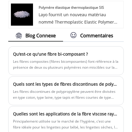
des deux dernières décennies, nous
dernières décennies, nous avons
Polymère élastique thermoplastique SIS
avons accumulé de nombreux clients à
accumulé de nombreux clients dans le
Layo fournit un nouveau matériau
travers le monde, fournissant aux
monde entier, qui ont fourni des
nommé Thermoplastic Elastic Polymer
fournisseurs un flux constant de
commandes continues aux fournisseurs,
SIS, nous avons travaillé avec un
commandes, et nous avons toujours
et nous gardons toujours l'équilibre entre
Blog Connexe
Commentaires
fournisseur chinois qualifié avec des prix
maintenu un équilibre entre les
les fournisseurs-Layo -clients, avec cette
très compétitifs, et nous avons fourni
fournisseurs-Layo-clients, dans le cadre
politique, nous nous rapprochons tous et
avec succès à certaines marques bien
de cette politique, Layo a été fourni avec
gagnons en confiance.
Qu'est-ce qu'une fibre bi-composant ?
connues en Europe. besoins et attentes
succès à certaines marques bien
Les fibres composites (fibres bicomposantes) font référence à la
des clients, de prendre des engagements
connues en Europe.
présence de deux ou plusieurs polymères non miscibles sur la
section transversale de la fibre, qui peuvent être grossièrement
que nous comprenons parfaitement et
divisés en type peau-noyau, type côte à côte, type fractionné, île
que nous pensons pouvoir tenir, et de
Quels sont les types de fibres discontinues de polypropylène ?
de mer type, type trilobé et mélangé, etc.
respecter tous les engagements envers
Les fibres discontinues de polypropylène peuvent être divisées
les clients dans les délais », est notre
en type coton, type laine, type tapis et fibres courtes de type
concept directeur.
moyen et long selon les spécifications des fibres naturelles.
Quelles sont les applications de la fibre viscose rayonne ?
Principalement utilisée sur le marché de l'hygiène, c'est une
fibre idéale pour les lingettes pour bébé, les lingettes sèches, les