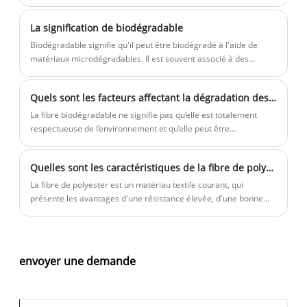
lingettes humides, les masques de beauté et autres produits
d'hygiène.
La signification de biodégradable
Biodégradable signifie qu'il peut être biodégradé à l'aide de
matériaux microdégradables. Il est souvent associé à des
matériaux biodégradables. Les matériaux biodégradables font
référence à des matériaux qui peuvent être complètement
Quels sont les facteurs affectant la dégradation des fibres biodégradables
décomposés en composés de faible poids moléculaire par des
micro-organismes (tels que des bactéries, des champignons et
La fibre biodégradable ne signifie pas qu’elle est totalement
des algues, etc.) dans des conditions environnementales
respectueuse de l’environnement et qu’elle peut être
naturelles appropriées et définies.
complètement dégradée. Premièrement, il faut choisir un
environnement approprié pour se dégrader. S'il est stocké dans
Quelles sont les caractéristiques de la fibre de polyester？
un environnement inapproprié, il peut provoquer une pollution
de l'environnement et menacer les eaux souterraines. Ensuite,
La fibre de polyester est un matériau textile courant, qui
de nombreux facteurs affectent la dégradation. Si ces facteurs
présente les avantages d'une résistance élevée, d'une bonne
changent, cela affectera également la dégradation.
élasticité, d'une résistance à la chaleur, d'une résistance à
l'abrasion et d'une résistance à la lumière, mais présente
également les inconvénients d'une mauvaise résistance aux
solvants, d'une bonne aptitude à la teinture et d'une mauvaise
envoyer une demande
hygroscopique. Lorsque nous achetons des vêtements, nous
constatons parfois qu'il existe deux types de fibres de polyester
et de fibres de polyester.